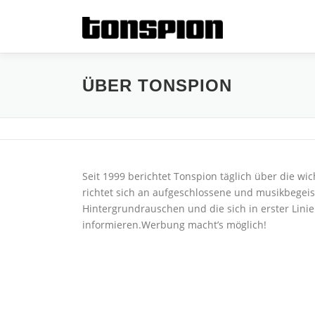
Zum
Inhalt
springen
ÜBER TONSPION
Seit 1999 berichtet Tonspion täglich über die wi
richtet sich an aufgeschlossene und musikbegeis
Hintergrundrauschen und die sich in erster Lini
informieren.Werbung macht’s möglich!