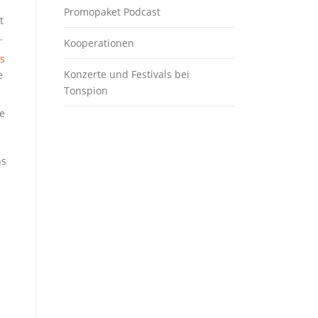
Promopaket Podcast
t
.
Kooperationen
s
Konzerte und Festivals bei
e
Tonspion
e
ns