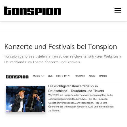
Zum
Inhalt
Menü
springen
PROMOPAKETE
KOOPERATIONEN
ENGLISH
Konzerte und Festivals bei Tonspion
KONTAKT
Tonspion gehört seit vielen Jahren zu den reichweitenstärksten Websites in
Deutschland zum Thema Konzerte und Festivals.