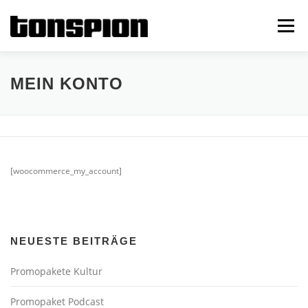
Zum
Inhalt
Menü
springen
PROMOPAKETE
KOOPERATIONEN
ENGLISH
MEIN KONTO
KONTAKT
[woocommerce_my_account]
NEUESTE BEITRÄGE
Promopakete Kultur
Promopaket Podcast