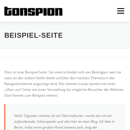
Zum
Inhalt
Menü
springen
PROMOPAKETE
KOOPERATIONEN
ENGLISH
BEISPIEL-SEITE
KONTAKT
Dies ist eine Beispiel-Seite. Sie unterscheidet sich von Beiträgen, weil sie
stets an der selben Stelle bleibt und (bei den meisten Themes) in der
Navigationsleiste angezeigt wird. Die meisten Leute starten mit einer
„Über uns“-Seite mit einer Vorstellung für mögliche Besucher der Website.
Dort könnte zum Beispiel stehen:
Hallo! Tagsüber arbeite ich als Fahrradkurier, nachts bin ich ein
aufstrebender Schauspieler und dies hier ist mein Blog. Ich lebe in
Berlin, habe einen großen Hund namens Jack, mag die